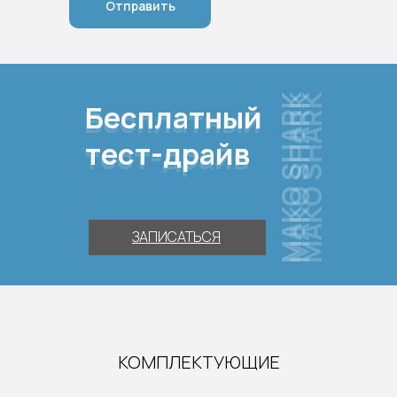
Отправить
МAKO SHARK
МAKO SHARK
МAKO SHARK
Бесплатный
Бесплатный
тест-драйв
тест-драйв
ЗАПИСАТЬСЯ
КОМПЛЕКТУЮЩИЕ