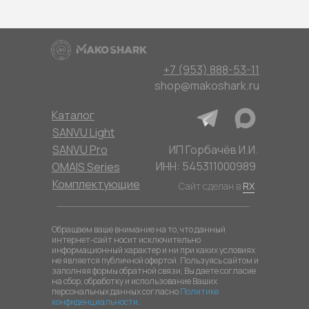
+7 (953) 888-53-11
shop@makoshark.ru
Каталог
SANVU Light
SANVU Pro
ИП Горбачёв И.И.
ИНН: 545311000989
OMAIS Series
Комплектующие
Сайт сделан в
RX
Обращаем ваше внимание на то, что данный
интернет-сайт носит исключительно
информационный характер и ни при каких условиях
не является публичной офертой. Пользуясь сайтом и
заполняя формы обратной связи, Вы даете согласие
на сбор, обработку и использование Ваших
персональных данных согласно
Политике
конфиденциальности
.